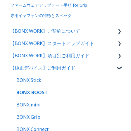
ファームウェアアップデート手順 for Grip
専用イヤフォンの特徴とスペック
【BONX WORK】ご契約について
【BONX WORK】スタートアップガイド
サービス概要・利用環境
【BONX WORK】項目別ご利用ガイド
料金プランのご案内
スタートアップガイド・動画
【純正デバイス】ご利用ガイド
決済方法について
管理者向け操作ガイド
グループトークの始め方
BONX WORKサポートについて
アプリユーザー向け操作ガイド｜ログイン方法
テナント・アカウント作成〜ログイン
BONX Stick
解約をご検討のお客様へ
管理コンソール操作ガイド【管理者・マネー
BONX BOOST
ジャー向け】
BONX mini
セットアップ｜アプリ初回操作・イヤフォン別案
BONX Grip
内
BONX Connect
アプリ基本操作ガイド｜iOS・Android