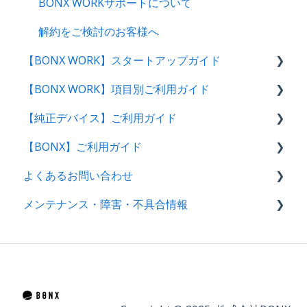
BONX WORKサポートについて
解約をご検討のお客様へ
【BONX WORK】スタートアップガイド
【BONX WORK】項目別ご利用ガイド
スタートアップガイド・動画
【純正デバイス】ご利用ガイド
管理者向け操作ガイド
グループトークの始め方
【BONX】ご利用ガイド
アプリユーザー向け操作ガイド｜ログイン方法
テナント・アカウント作成〜ログイン
BONX Stick
よくあるお問い合わせ
管理コンソール操作ガイド【管理者・マネー
BONX BOOST
BONXアプリ利用案内
ジャー向け】
メンテナンス・障害・不具合情報
BONX mini
充電・電源関連
セットアップ｜アプリ初回操作・イヤフォン別案
BONX Grip
接続関連
障害情報
内
BONX Connect
アプリ関連：BONX WORK
不具合情報
アプリ基本操作ガイド｜iOS・Android
製品情報
アプリ関連：BONX/BONX WORK共通
メンテナンス情報
ビジネスプラン機能ガイド｜iOS・Android