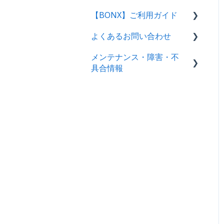
アプリユーザー向け操作ガ
テナント・アカウント作
【BONX】ご利用ガイド
イド｜ログイン方法
成〜ログイン
BONX Stick
よくあるお問い合わせ
管理コンソール操作ガイド
BONX BOOST
BONXアプリ利用案内
【管理者・マネージャー向
メンテナンス・障害・不
BONX mini
充電・電源関連
け】
具合情報
BONX Grip
接続関連
セットアップ｜アプリ初回
障害情報
操作・イヤフォン別案内
BONX Connect
アプリ関連：BONX WORK
不具合情報
アプリ基本操作ガイド｜i
製品情報
アプリ関連：BONX/BONX
OS・Android
WORK共通
メンテナンス情報
製品保証・サポート・メン
ビジネスプラン機能ガイド
テナンス
音声関連
｜iOS・Android
利用関連全般
LINE WORKS連携
イヤフォン利用関連
ログイン