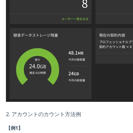
2. アカウントのカウント方法例
【例1】