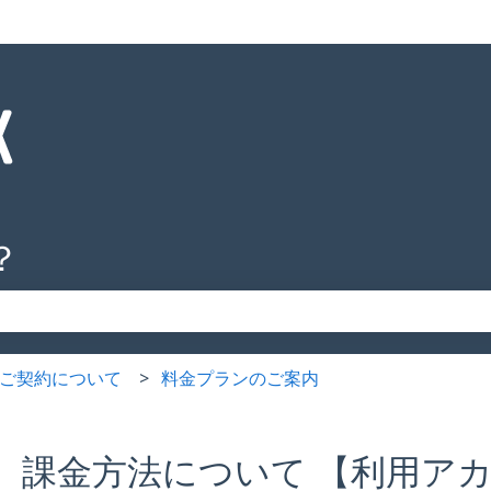
？
りません。
K】ご契約について
料金プランのご案内
課金方法について 【利用ア