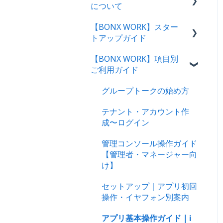
について
【BONX WORK】スター
サービス概要・利用環境
トアップガイド
料金プランのご案内
【BONX WORK】項目別
スタートアップガイド・動
決済方法について
ご利用ガイド
画
BONX WORKサポートにつ
管理者向け操作ガイド
グループトークの始め方
いて
アプリユーザー向け操作ガ
テナント・アカウント作
解約をご検討のお客様へ
イド｜ログイン方法
成〜ログイン
管理コンソール操作ガイド
【管理者・マネージャー向
け】
セットアップ｜アプリ初回
操作・イヤフォン別案内
アプリ基本操作ガイド｜i