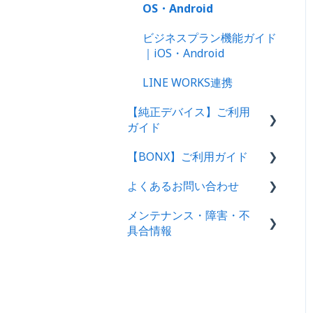
OS・Android
ビジネスプラン機能ガイド
｜iOS・Android
LINE WORKS連携
【純正デバイス】ご利用
ガイド
【BONX】ご利用ガイド
BONX Stick
よくあるお問い合わせ
BONX BOOST
BONXアプリ利用案内
メンテナンス・障害・不
BONX mini
充電・電源関連
具合情報
BONX Grip
接続関連
障害情報
BONX Connect
アプリ関連：BONX WORK
不具合情報
製品情報
アプリ関連：BONX/BONX