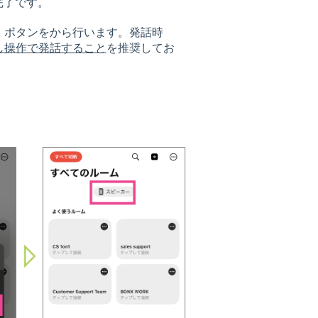
完了です。
］ボタンをから行います。発話時
し操作で発話すること
を推奨してお