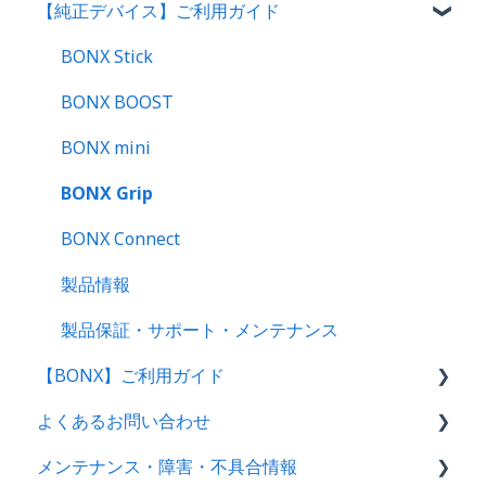
【純正デバイス】ご利用ガイド
決済方法について
管理者向け操作ガイド
グループトークの始め方
BONX WORKサポートについて
アプリユーザー向け操作ガイド｜ログイン方法
テナント・アカウント作成〜ログイン
BONX Stick
解約をご検討のお客様へ
管理コンソール操作ガイド【管理者・マネー
BONX BOOST
ジャー向け】
BONX mini
セットアップ｜アプリ初回操作・イヤフォン別案
BONX Grip
内
BONX Connect
アプリ基本操作ガイド｜iOS・Android
製品情報
ビジネスプラン機能ガイド｜iOS・Android
製品保証・サポート・メンテナンス
LINE WORKS連携
【BONX】ご利用ガイド
よくあるお問い合わせ
BONXアプリ利用案内
メンテナンス・障害・不具合情報
充電・電源関連