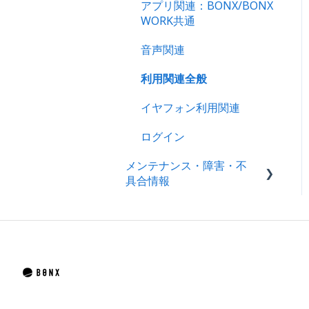
製品情報
アプリ関連：BONX/BONX
OS・Android
WORK共通
製品保証・サポート・メン
ビジネスプラン機能ガイド
テナンス
音声関連
｜iOS・Android
利用関連全般
LINE WORKS連携
イヤフォン利用関連
ログイン
メンテナンス・障害・不
具合情報
障害情報
不具合情報
メンテナンス情報