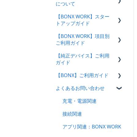
について
【BONX WORK】スター
サービス概要・利用環境
トアップガイド
料金プランのご案内
【BONX WORK】項目別
スタートアップガイド・動
決済方法について
ご利用ガイド
画
BONX WORKサポートにつ
【純正デバイス】ご利用
管理者向け操作ガイド
グループトークの始め方
いて
ガイド
アプリユーザー向け操作ガ
テナント・アカウント作
解約をご検討のお客様へ
【BONX】ご利用ガイド
イド｜ログイン方法
成〜ログイン
BONX Stick
よくあるお問い合わせ
管理コンソール操作ガイド
BONX BOOST
BONXアプリ利用案内
【管理者・マネージャー向
BONX mini
充電・電源関連
け】
BONX Grip
接続関連
セットアップ｜アプリ初回
操作・イヤフォン別案内
BONX Connect
アプリ関連：BONX WORK
アプリ基本操作ガイド｜i