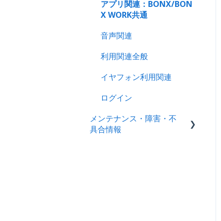
製品情報
アプリ関連：BONX/BON
OS・Android
X WORK共通
製品保証・サポート・メン
ビジネスプラン機能ガイド
テナンス
音声関連
｜iOS・Android
利用関連全般
LINE WORKS連携
イヤフォン利用関連
ログイン
メンテナンス・障害・不
具合情報
障害情報
不具合情報
メンテナンス情報