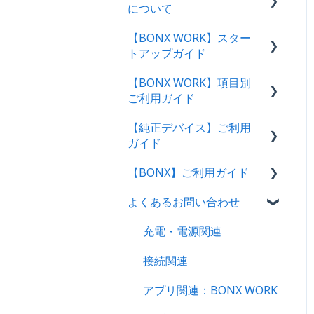
について
【BONX WORK】スター
サービス概要・利用環境
トアップガイド
料金プランのご案内
【BONX WORK】項目別
スタートアップガイド・動
決済方法について
ご利用ガイド
画
BONX WORKサポートにつ
【純正デバイス】ご利用
管理者向け操作ガイド
グループトークの始め方
いて
ガイド
アプリユーザー向け操作ガ
テナント・アカウント作
解約をご検討のお客様へ
【BONX】ご利用ガイド
イド｜ログイン方法
成〜ログイン
BONX Stick
よくあるお問い合わせ
管理コンソール操作ガイド
BONX BOOST
BONXアプリ利用案内
【管理者・マネージャー向
BONX mini
充電・電源関連
け】
BONX Grip
接続関連
セットアップ｜アプリ初回
操作・イヤフォン別案内
BONX Connect
アプリ関連：BONX WORK
アプリ基本操作ガイド｜i