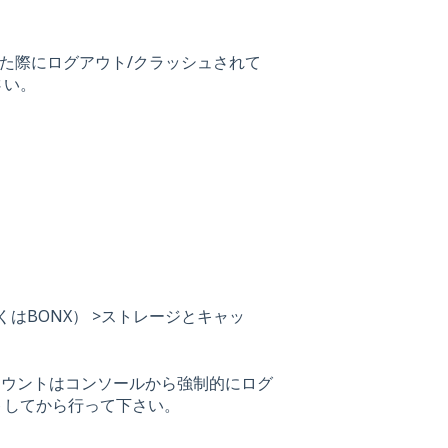
じた際にログアウト/クラッシュされて
さい。
しくはBONX） >ストレージとキャッ
カウントはコンソールから強制的にログ
トしてから行って下さい。