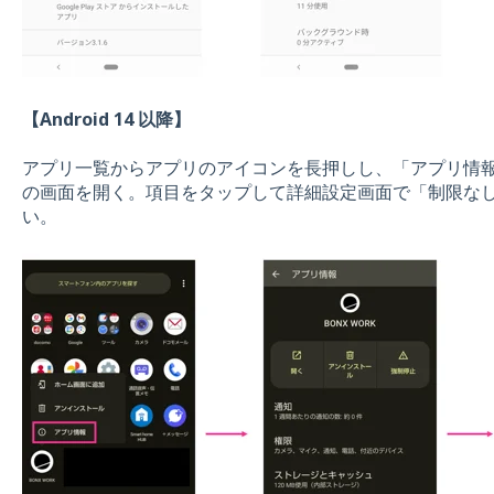
【A
ndroid 14 以降】
アプリ一覧からアプリのアイコンを長押しし、「アプリ情
の画面を開く。項目をタップして詳細設定画面で「制限な
い。