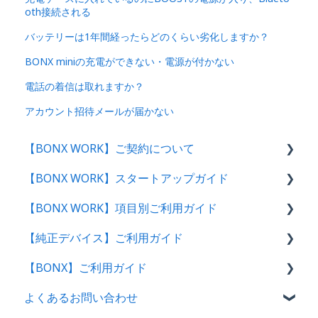
oth接続される
バッテリーは1年間経ったらどのくらい劣化しますか？
BONX miniの充電ができない・電源が付かない
電話の着信は取れますか？
アカウント招待メールが届かない
【BONX WORK】ご契約について
【BONX WORK】スタートアップガイド
サービス概要・利用環境
【BONX WORK】項目別ご利用ガイド
料金プランのご案内
スタートアップガイド・動画
【純正デバイス】ご利用ガイド
決済方法について
管理者向け操作ガイド
グループトークの始め方
【BONX】ご利用ガイド
BONX WORKサポートについて
アプリユーザー向け操作ガイド｜ログイン方法
テナント・アカウント作成〜ログイン
BONX Stick
よくあるお問い合わせ
解約をご検討のお客様へ
管理コンソール操作ガイド【管理者・マネー
BONX BOOST
BONXアプリ利用案内
ジャー向け】