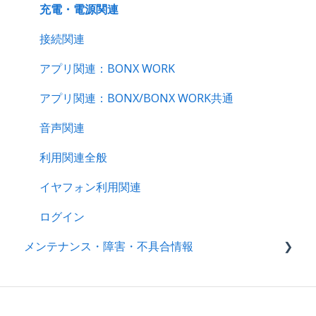
BONX mini
充電・電源関連
セットアップ｜アプリ初回操作・イヤフォン別案
BONX Grip
接続関連
内
BONX Connect
アプリ関連：BONX WORK
アプリ基本操作ガイド｜iOS・Android
製品情報
アプリ関連：BONX/BONX WORK共通
ビジネスプラン機能ガイド｜iOS・Android
製品保証・サポート・メンテナンス
音声関連
LINE WORKS連携
利用関連全般
イヤフォン利用関連
ログイン
メンテナンス・障害・不具合情報
障害情報
不具合情報