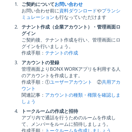
ご契約について
お問い合わせ
お問い合わせ前に
資料ダウンロード
や
プランシ
ミュレーション
も行なっていただけます
テナント作成（企業アカウント）・管理画面ロ
グイン
ご契約後、テナント作成を行い、管理画面にロ
グインを行いましょう。
作成手順：
テナントの作成
アカウントの登録
管理画面よりBONX WORKアプリを利用する人
のアカウントを作成します。
作成手順：①
ユーザーアカウント
②
共用アカ
ウント
関連記事：
アカウントの種類・権限を確認しま
しょう
トークルームの作成
と
招待
アプリ内で通話を行うためのルームを作成し
て、メンバーをルームに招待しましょう。
作成手順：
トークルームを作成しましょう