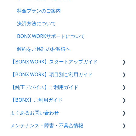
料金プランのご案内
決済方法について
BONX WORKサポートについて
解約をご検討のお客様へ
【BONX WORK】スタートアップガイド
【BONX WORK】項目別ご利用ガイド
スタートアップガイド・動画
【純正デバイス】ご利用ガイド
管理者向け操作ガイド
グループトークの始め方
【BONX】ご利用ガイド
アプリユーザー向け操作ガイド｜ログイン方法
テナント・アカウント作成〜ログイン
BONX Stick
よくあるお問い合わせ
管理コンソール操作ガイド【管理者・マネー
BONX BOOST
BONXアプリ利用案内
ジャー向け】
メンテナンス・障害・不具合情報
BONX mini
充電・電源関連
セットアップ｜アプリ初回操作・イヤフォン別案